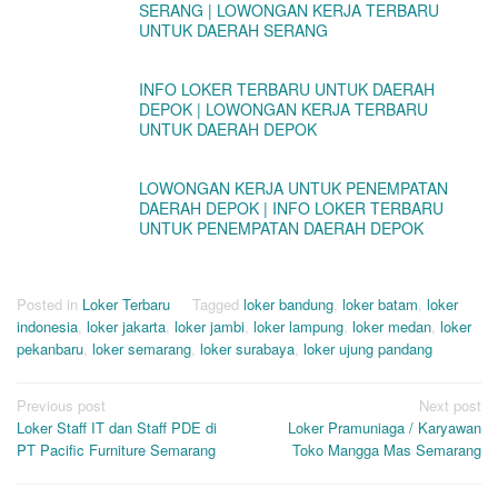
SERANG | LOWONGAN KERJA TERBARU
UNTUK DAERAH SERANG
INFO LOKER TERBARU UNTUK DAERAH
DEPOK | LOWONGAN KERJA TERBARU
UNTUK DAERAH DEPOK
LOWONGAN KERJA UNTUK PENEMPATAN
DAERAH DEPOK | INFO LOKER TERBARU
UNTUK PENEMPATAN DAERAH DEPOK
Posted in
Loker Terbaru
Tagged
loker bandung
,
loker batam
,
loker
indonesia
,
loker jakarta
,
loker jambi
,
loker lampung
,
loker medan
,
loker
pekanbaru
,
loker semarang
,
loker surabaya
,
loker ujung pandang
Post
Previous post
Next post
Loker Staff IT dan Staff PDE di
Loker Pramuniaga / Karyawan
navigation
PT Pacific Furniture Semarang
Toko Mangga Mas Semarang