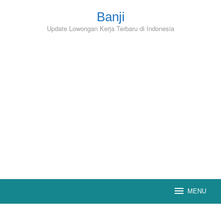
Skip
to
Banji
content
Update Lowongan Kerja Terbaru di Indonesia
MENU