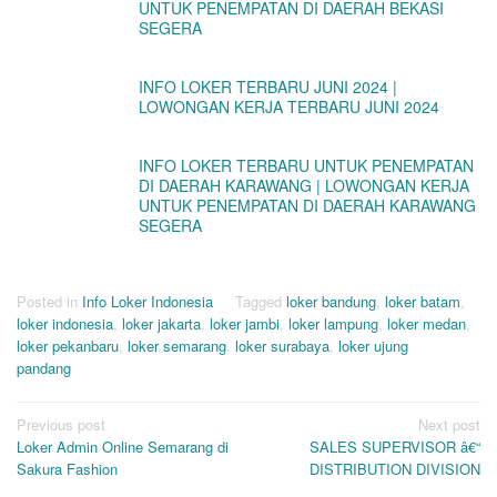
UNTUK PENEMPATAN DI DAERAH BEKASI
SEGERA
INFO LOKER TERBARU JUNI 2024 |
LOWONGAN KERJA TERBARU JUNI 2024
INFO LOKER TERBARU UNTUK PENEMPATAN
DI DAERAH KARAWANG | LOWONGAN KERJA
UNTUK PENEMPATAN DI DAERAH KARAWANG
SEGERA
Posted in
Info Loker Indonesia
Tagged
loker bandung
,
loker batam
,
loker indonesia
,
loker jakarta
,
loker jambi
,
loker lampung
,
loker medan
,
loker pekanbaru
,
loker semarang
,
loker surabaya
,
loker ujung
pandang
Post
Previous post
Next post
Loker Admin Online Semarang di
SALES SUPERVISOR â€“
navigation
Sakura Fashion
DISTRIBUTION DIVISION