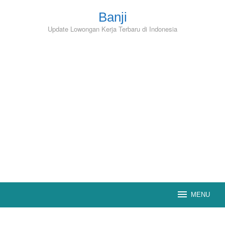
Skip
to
Banji
content
Update Lowongan Kerja Terbaru di Indonesia
MENU