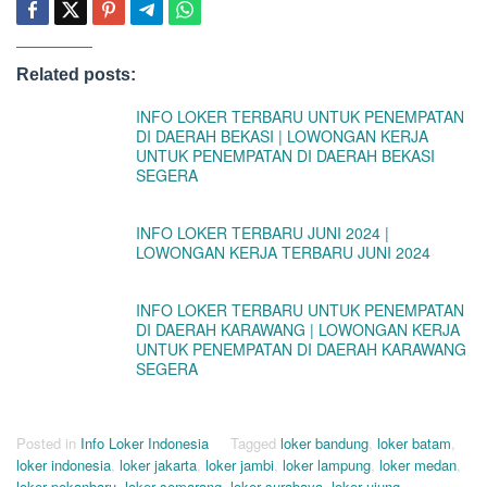
Related posts:
INFO LOKER TERBARU UNTUK PENEMPATAN
DI DAERAH BEKASI | LOWONGAN KERJA
UNTUK PENEMPATAN DI DAERAH BEKASI
SEGERA
INFO LOKER TERBARU JUNI 2024 |
LOWONGAN KERJA TERBARU JUNI 2024
INFO LOKER TERBARU UNTUK PENEMPATAN
DI DAERAH KARAWANG | LOWONGAN KERJA
UNTUK PENEMPATAN DI DAERAH KARAWANG
SEGERA
Posted in
Info Loker Indonesia
Tagged
loker bandung
,
loker batam
,
loker indonesia
,
loker jakarta
,
loker jambi
,
loker lampung
,
loker medan
,
loker pekanbaru
,
loker semarang
,
loker surabaya
,
loker ujung