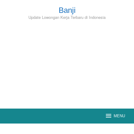
Skip
to
Banji
content
Update Lowongan Kerja Terbaru di Indonesia
MENU