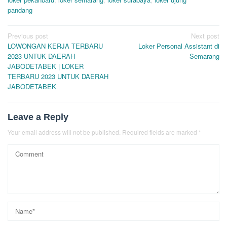
pandang
Post
Previous post
Next post
LOWONGAN KERJA TERBARU
Loker Personal Assistant di
navigation
2023 UNTUK DAERAH
Semarang
JABODETABEK | LOKER
TERBARU 2023 UNTUK DAERAH
JABODETABEK
Leave a Reply
Your email address will not be published.
Required fields are marked
*