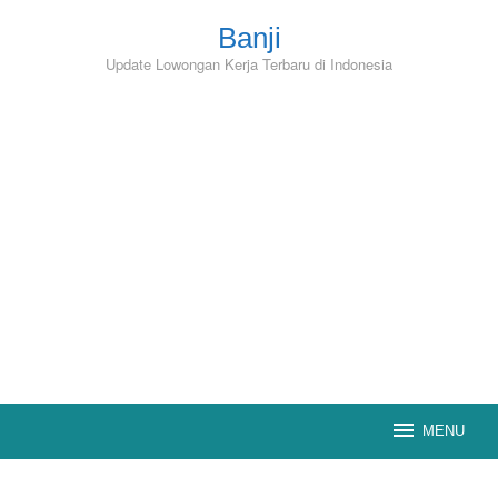
Skip
to
Banji
content
Update Lowongan Kerja Terbaru di Indonesia
MENU