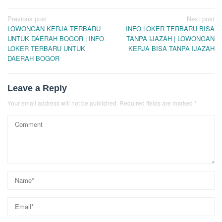
Post
Previous post
Next post
LOWONGAN KERJA TERBARU
INFO LOKER TERBARU BISA
navigation
UNTUK DAERAH BOGOR | INFO
TANPA IJAZAH | LOWONGAN
LOKER TERBARU UNTUK
KERJA BISA TANPA IJAZAH
DAERAH BOGOR
Leave a Reply
Your email address will not be published.
Required fields are marked
*