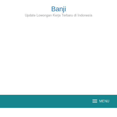
Skip
to
Banji
content
Update Lowongan Kerja Terbaru di Indonesia
MENU