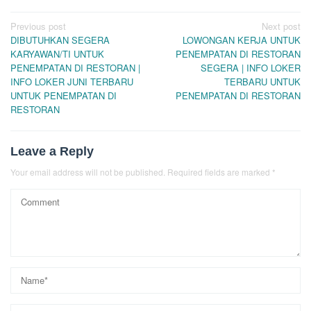
Post
Previous post
Next post
DIBUTUHKAN SEGERA
LOWONGAN KERJA UNTUK
navigation
KARYAWAN/TI UNTUK
PENEMPATAN DI RESTORAN
PENEMPATAN DI RESTORAN |
SEGERA | INFO LOKER
INFO LOKER JUNI TERBARU
TERBARU UNTUK
UNTUK PENEMPATAN DI
PENEMPATAN DI RESTORAN
RESTORAN
Leave a Reply
Your email address will not be published.
Required fields are marked
*