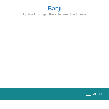
Skip
to
Banji
content
Update Lowongan Kerja Terbaru di Indonesia
MENU