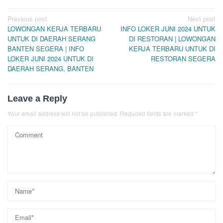
Post
Previous post
Next post
LOWONGAN KERJA TERBARU
INFO LOKER JUNI 2024 UNTUK
navigation
UNTUK DI DAERAH SERANG
DI RESTORAN | LOWONGAN
BANTEN SEGERA | INFO
KERJA TERBARU UNTUK DI
LOKER JUNI 2024 UNTUK DI
RESTORAN SEGERA
DAERAH SERANG, BANTEN
Leave a Reply
Your email address will not be published.
Required fields are marked
*