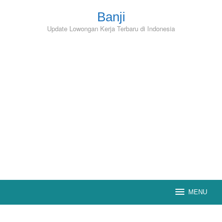
Skip
to
Banji
content
Update Lowongan Kerja Terbaru di Indonesia
MENU