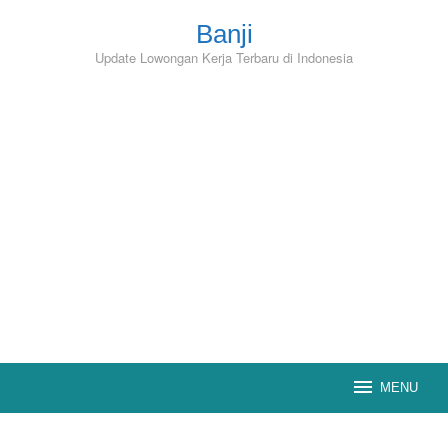
Skip
to
Banji
content
Update Lowongan Kerja Terbaru di Indonesia
MENU