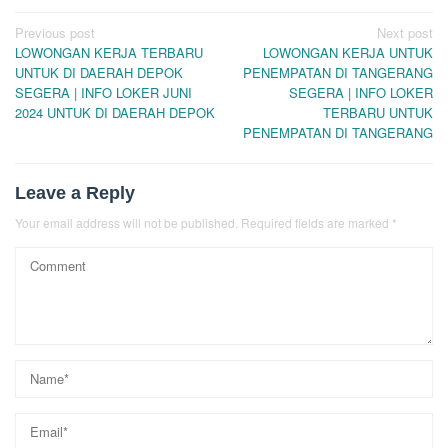
Post
Previous post
Next post
LOWONGAN KERJA TERBARU
LOWONGAN KERJA UNTUK
navigation
UNTUK DI DAERAH DEPOK
PENEMPATAN DI TANGERANG
SEGERA | INFO LOKER JUNI
SEGERA | INFO LOKER
2024 UNTUK DI DAERAH DEPOK
TERBARU UNTUK
PENEMPATAN DI TANGERANG
Leave a Reply
Your email address will not be published.
Required fields are marked
*