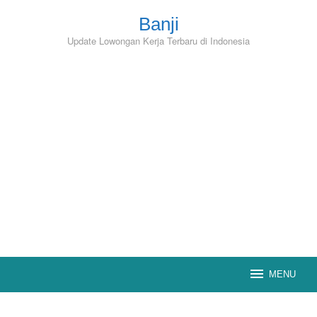
Skip
to
Banji
content
Update Lowongan Kerja Terbaru di Indonesia
MENU