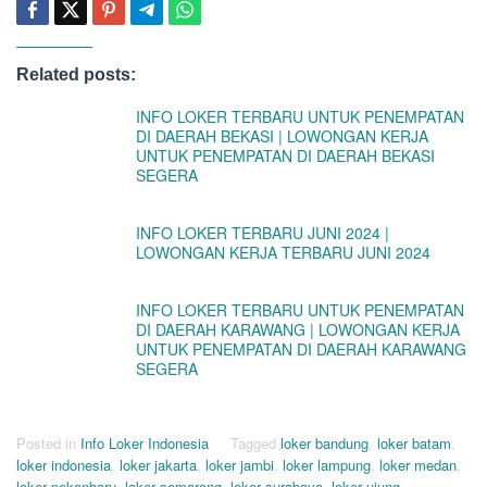
Related posts:
INFO LOKER TERBARU UNTUK PENEMPATAN
DI DAERAH BEKASI | LOWONGAN KERJA
UNTUK PENEMPATAN DI DAERAH BEKASI
SEGERA
INFO LOKER TERBARU JUNI 2024 |
LOWONGAN KERJA TERBARU JUNI 2024
INFO LOKER TERBARU UNTUK PENEMPATAN
DI DAERAH KARAWANG | LOWONGAN KERJA
UNTUK PENEMPATAN DI DAERAH KARAWANG
SEGERA
Posted in
Info Loker Indonesia
Tagged
loker bandung
,
loker batam
,
loker indonesia
,
loker jakarta
,
loker jambi
,
loker lampung
,
loker medan
,
loker pekanbaru
,
loker semarang
,
loker surabaya
,
loker ujung