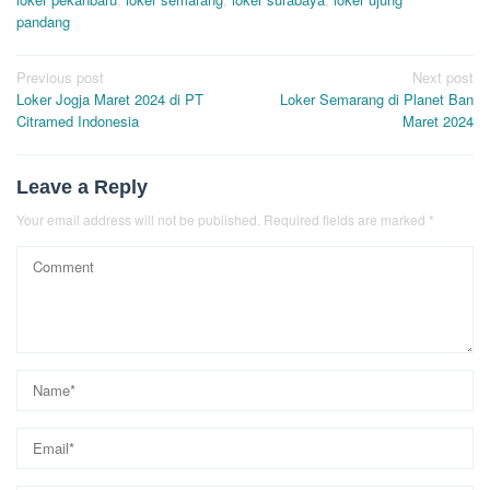
pandang
Post
Previous post
Next post
Loker Jogja Maret 2024 di PT
Loker Semarang di Planet Ban
navigation
Citramed Indonesia
Maret 2024
Leave a Reply
Your email address will not be published.
Required fields are marked
*