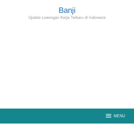
Skip
to
Banji
content
Update Lowongan Kerja Terbaru di Indonesia
MENU