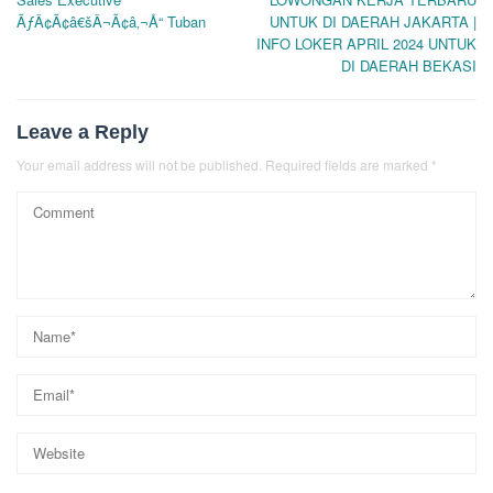
navigation
ÃƒÂ¢Ã¢â€šÂ¬Ã¢â‚¬Å“ Tuban
UNTUK DI DAERAH JAKARTA |
INFO LOKER APRIL 2024 UNTUK
DI DAERAH BEKASI
Leave a Reply
Your email address will not be published.
Required fields are marked
*