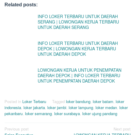
Related posts:
INFO LOKER TERBARU UNTUK DAERAH
SERANG | LOWONGAN KERJA TERBARU
UNTUK DAERAH SERANG
INFO LOKER TERBARU UNTUK DAERAH
DEPOK | LOWONGAN KERJA TERBARU
UNTUK DAERAH DEPOK
LOWONGAN KERJA UNTUK PENEMPATAN
DAERAH DEPOK | INFO LOKER TERBARU
UNTUK PENEMPATAN DAERAH DEPOK
Posted in
Loker Terbaru
Tagged
loker bandung
,
loker batam
,
loker
indonesia
,
loker jakarta
,
loker jambi
,
loker lampung
,
loker medan
,
loker
pekanbaru
,
loker semarang
,
loker surabaya
,
loker ujung pandang
Post
Previous post
Next post
Sales Executive
LOWONGAN KERJA TERBARU