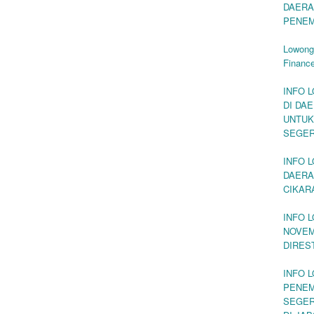
DAERA
PENEM
Lowonga
Finance
INFO 
DI DA
UNTUK
SEGE
INFO 
DAERA
CIKAR
INFO L
NOVEM
DIRES
INFO 
PENEM
SEGER