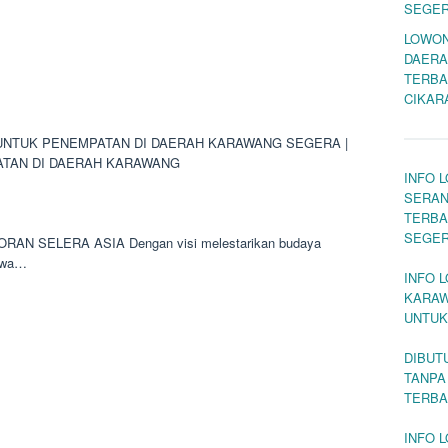
SEGE
LOWON
DAERA
TERBA
CIKAR
NTUK PENEMPATAN DI DAERAH KARAWANG SEGERA |
ATAN DI DAERAH KARAWANG
INFO 
SERAN
TERBA
SEGE
TORAN SELERA ASIA Dengan visi melestarikan budaya
Jawa…
INFO 
KARAW
UNTUK
DIBUT
TANPA
TERBA
INFO 