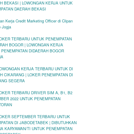
H BEKASI | LOWONGAN KERJA UNTUK
PATAN DAERAH BEKASI
n Kerja Credit Marketing Officer di Clipan
 Jogja
LOKER TERBARU UNTUK PENEMPATAN
ERAH BOGOR | LOWONGAN KERJA
 PENEMPATAN DIDAERAH BOGOR
RA
LOWONGAN KERJA TERBARU UNTUK DI
H CIKARANG | LOKER PENEMPATAN DI
ANG SEGERA
OKER TERBARU DRIVER SIM A, B1, B2
BER 2022 UNTUK PENEMPATAN
TORAN
LOKER SEPTEMBER TERBARU UNTUK
PATAN DI JABODETABEK | DIBUTUHKAN
A KARYAWAN/TI UNTUK PENEMPATAN