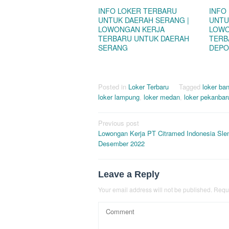
INFO LOKER TERBARU
INFO
UNTUK DAERAH SERANG |
UNTU
LOWONGAN KERJA
LOWO
TERBARU UNTUK DAERAH
TERB
SERANG
DEPO
Posted in
Loker Terbaru
Tagged
loker ba
loker lampung
,
loker medan
,
loker pekanbar
Post
Previous post
Lowongan Kerja PT Citramed Indonesia Sl
navigation
Desember 2022
Leave a Reply
Your email address will not be published.
Requi