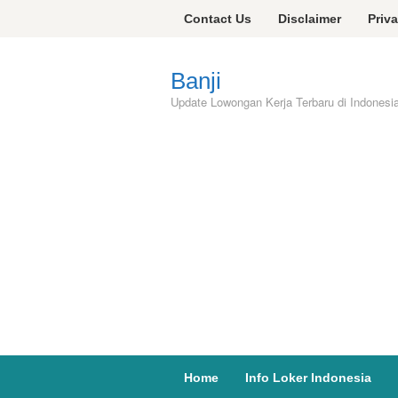
Skip
Contact Us
Disclaimer
Priv
to
content
Banji
Update Lowongan Kerja Terbaru di Indonesi
Home
Info Loker Indonesia