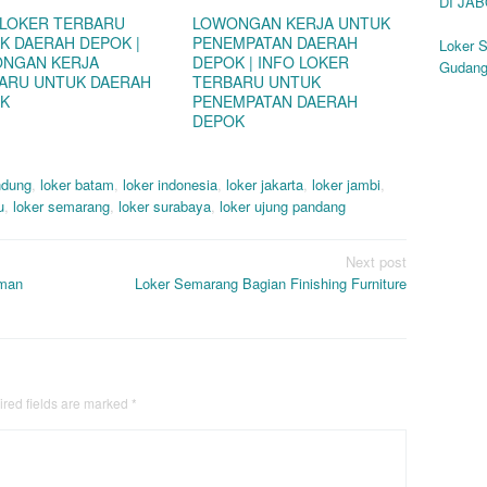
DI JA
 LOKER TERBARU
LOWONGAN KERJA UNTUK
K DAERAH DEPOK |
PENEMPATAN DAERAH
Loker 
NGAN KERJA
DEPOK | INFO LOKER
Gudang,
ARU UNTUK DAERAH
TERBARU UNTUK
K
PENEMPATAN DAERAH
DEPOK
ndung
,
loker batam
,
loker indonesia
,
loker jakarta
,
loker jambi
,
u
,
loker semarang
,
loker surabaya
,
loker ujung pandang
Next post
eman
Loker Semarang Bagian Finishing Furniture
red fields are marked
*