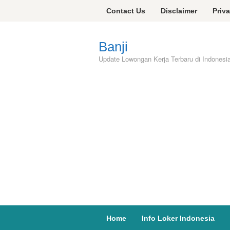
Skip
Contact Us
Disclaimer
Priv
to
content
Banji
Update Lowongan Kerja Terbaru di Indonesi
Home
Info Loker Indonesia