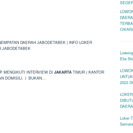
SEGE
LOWON
DAERA
TERBA
CIKAR
EMPATAN DAERAH JABODETABEK | INFO LOKER
H JABODETABEK
Lowonga
Elia S
LOWON
AP MENGIKUTI INTERVIEW DI
JAKARTA
TIMUR ( KANTOR
UNTUK
AN DOMISILI. 》BUKAN…
2023 
LOKER
DIBUT
DAERA
Loker T
Semar