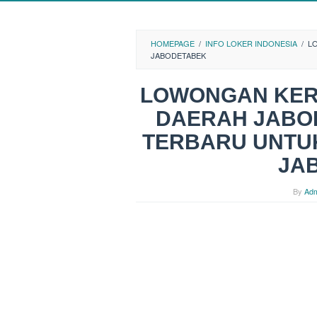
HOMEPAGE
/
INFO LOKER INDONESIA
/
L
JABODETABEK
LOWONGAN KER
DAERAH JABOD
TERBARU UNTU
JA
By
Adm