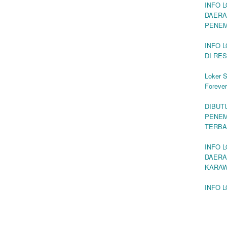
INFO 
DAERA
PENEM
INFO 
DI RE
Loker S
Forever
DIBUT
PENEM
TERBA
INFO 
DAERA
KARA
INFO 