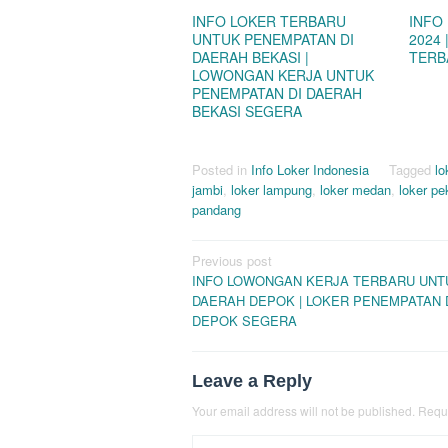
INFO LOKER TERBARU
INFO
UNTUK PENEMPATAN DI
2024
DAERAH BEKASI |
TERB
LOWONGAN KERJA UNTUK
PENEMPATAN DI DAERAH
BEKASI SEGERA
Posted in
Info Loker Indonesia
Tagged
lo
jambi
,
loker lampung
,
loker medan
,
loker p
pandang
Post
Previous post
INFO LOWONGAN KERJA TERBARU UNTU
navigation
DAERAH DEPOK | LOKER PENEMPATAN 
DEPOK SEGERA
Leave a Reply
Your email address will not be published.
Requi