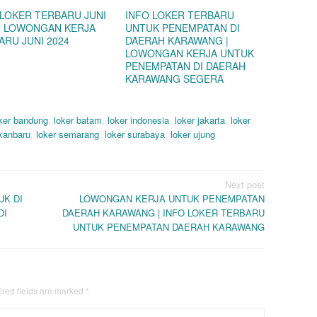
 LOKER TERBARU JUNI
INFO LOKER TERBARU
 | LOWONGAN KERJA
UNTUK PENEMPATAN DI
ARU JUNI 2024
DAERAH KARAWANG |
LOWONGAN KERJA UNTUK
PENEMPATAN DI DAERAH
KARAWANG SEGERA
ker bandung
,
loker batam
,
loker indonesia
,
loker jakarta
,
loker
ekanbaru
,
loker semarang
,
loker surabaya
,
loker ujung
Next post
K DI
LOWONGAN KERJA UNTUK PENEMPATAN
DI
DAERAH KARAWANG | INFO LOKER TERBARU
UNTUK PENEMPATAN DAERAH KARAWANG
red fields are marked
*