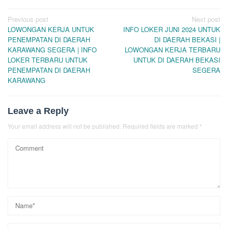
Post
Previous post
Next post
LOWONGAN KERJA UNTUK
INFO LOKER JUNI 2024 UNTUK
navigation
PENEMPATAN DI DAERAH
DI DAERAH BEKASI |
KARAWANG SEGERA | INFO
LOWONGAN KERJA TERBARU
LOKER TERBARU UNTUK
UNTUK DI DAERAH BEKASI
PENEMPATAN DI DAERAH
SEGERA
KARAWANG
Leave a Reply
Your email address will not be published.
Required fields are marked
*