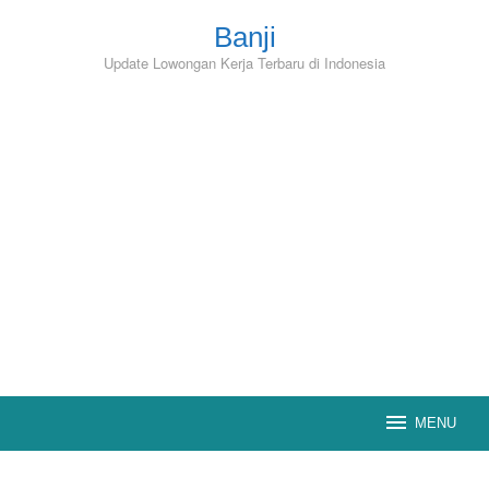
Skip
to
Banji
content
Update Lowongan Kerja Terbaru di Indonesia
MENU