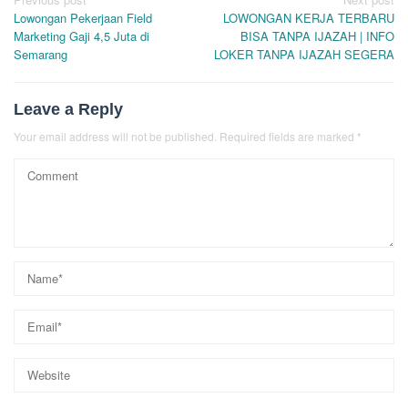
Post
Lowongan Pekerjaan Field
LOWONGAN KERJA TERBARU
navigation
Marketing Gaji 4,5 Juta di
BISA TANPA IJAZAH | INFO
Semarang
LOKER TANPA IJAZAH SEGERA
Leave a Reply
Your email address will not be published.
Required fields are marked
*