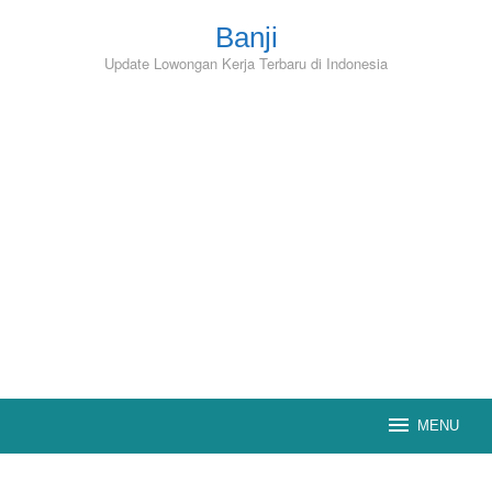
Skip
to
Banji
content
Update Lowongan Kerja Terbaru di Indonesia
MENU