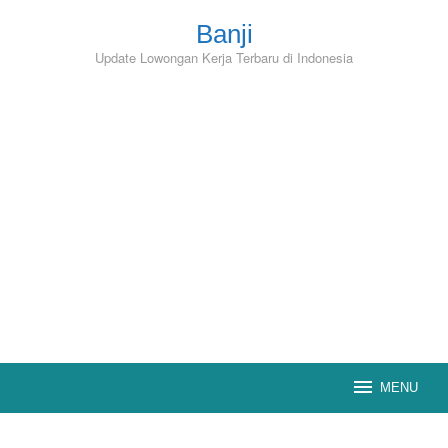
Skip
to
Banji
content
Update Lowongan Kerja Terbaru di Indonesia
MENU