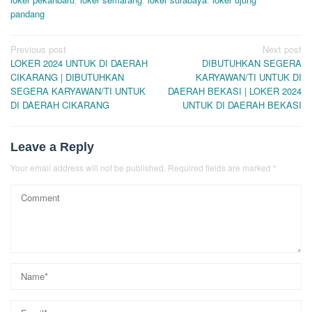
pandang
Post
Previous post
Next post
LOKER 2024 UNTUK DI DAERAH
DIBUTUHKAN SEGERA
navigation
CIKARANG | DIBUTUHKAN
KARYAWAN/TI UNTUK DI
SEGERA KARYAWAN/TI UNTUK
DAERAH BEKASI | LOKER 2024
DI DAERAH CIKARANG
UNTUK DI DAERAH BEKASI
Leave a Reply
Your email address will not be published.
Required fields are marked
*