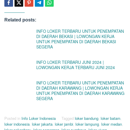
Related posts:
INFO LOKER TERBARU UNTUK PENEMPATAN
DI DAERAH BEKASI | LOWONGAN KERJA
UNTUK PENEMPATAN DI DAERAH BEKASI
SEGERA
INFO LOKER TERBARU JUNI 2024 |
LOWONGAN KERJA TERBARU JUNI 2024
INFO LOKER TERBARU UNTUK PENEMPATAN
DI DAERAH KARAWANG | LOWONGAN KERJA
UNTUK PENEMPATAN DI DAERAH KARAWANG
SEGERA
Posted in
Info Loker Indonesia
Tagged
loker bandung
,
loker batam
,
loker indonesia
,
loker jakarta
,
loker jambi
,
loker lampung
,
loker medan
,
loker pekanbaru
,
loker semarang
,
loker surabaya
,
loker ujung