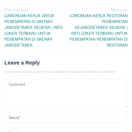
Post
Previous post
Next post
LOWONGAN KERJA UNTUK
LOWONGAN KERJA RESTORAN
navigation
PENEMPATAN DI DAERAH
PENEMPATAN
JABODETABEK SEGERA | INFO
SEJABODETABEK SEGERA |
LOKER TERBARU UNTUK
INFO LOKER TERBARU UNTUK
PENEMPATAN DI DAERAH
PENEMPATAN PENEMPATAN DI
JABODETABEK
RESTORAN
Leave a Reply
Your email address will not be published.
Required fields are marked
*