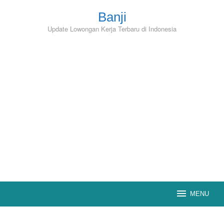
Skip
to
Banji
content
Update Lowongan Kerja Terbaru di Indonesia
MENU