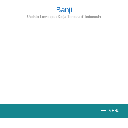
Skip
to
Banji
content
Update Lowongan Kerja Terbaru di Indonesia
MENU