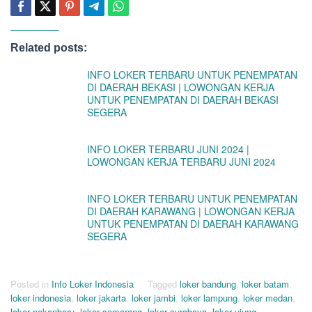
Related posts:
INFO LOKER TERBARU UNTUK PENEMPATAN
DI DAERAH BEKASI | LOWONGAN KERJA
UNTUK PENEMPATAN DI DAERAH BEKASI
SEGERA
INFO LOKER TERBARU JUNI 2024 |
LOWONGAN KERJA TERBARU JUNI 2024
INFO LOKER TERBARU UNTUK PENEMPATAN
DI DAERAH KARAWANG | LOWONGAN KERJA
UNTUK PENEMPATAN DI DAERAH KARAWANG
SEGERA
Posted in
Info Loker Indonesia
Tagged
loker bandung
,
loker batam
,
loker indonesia
,
loker jakarta
,
loker jambi
,
loker lampung
,
loker medan
,
loker pekanbaru
,
loker semarang
,
loker surabaya
,
loker ujung