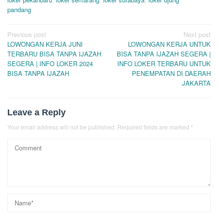
pandang
Post
Previous post
Next post
LOWONGAN KERJA JUNI
LOWONGAN KERJA UNTUK
navigation
TERBARU BISA TANPA IJAZAH
BISA TANPA IJAZAH SEGERA |
SEGERA | INFO LOKER 2024
INFO LOKER TERBARU UNTUK
BISA TANPA IJAZAH
PENEMPATAN DI DAERAH
JAKARTA
Leave a Reply
Your email address will not be published.
Required fields are marked
*