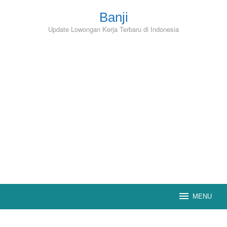
Skip
to
Banji
content
Update Lowongan Kerja Terbaru di Indonesia
MENU