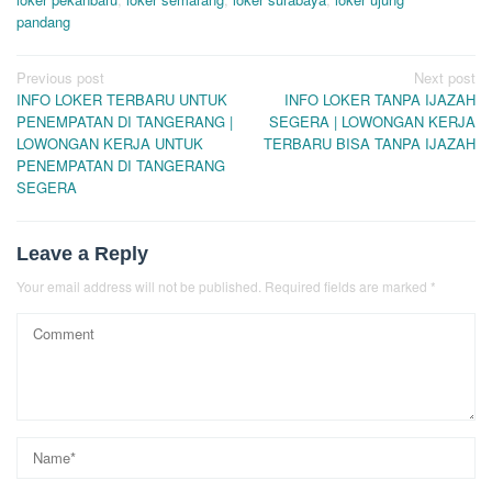
pandang
Post
Previous post
Next post
INFO LOKER TERBARU UNTUK
INFO LOKER TANPA IJAZAH
navigation
PENEMPATAN DI TANGERANG |
SEGERA | LOWONGAN KERJA
LOWONGAN KERJA UNTUK
TERBARU BISA TANPA IJAZAH
PENEMPATAN DI TANGERANG
SEGERA
Leave a Reply
Your email address will not be published.
Required fields are marked
*