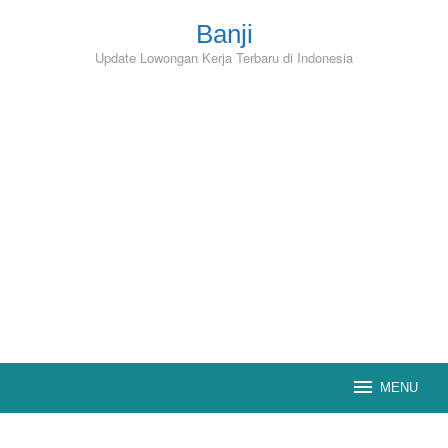
Skip
to
Banji
content
Update Lowongan Kerja Terbaru di Indonesia
MENU