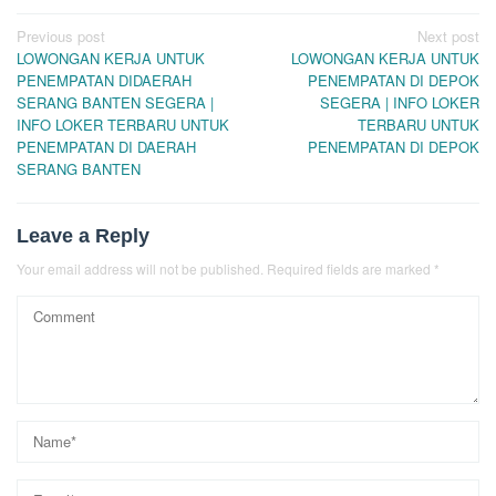
Post
Previous post
Next post
LOWONGAN KERJA UNTUK
LOWONGAN KERJA UNTUK
navigation
PENEMPATAN DIDAERAH
PENEMPATAN DI DEPOK
SERANG BANTEN SEGERA |
SEGERA | INFO LOKER
INFO LOKER TERBARU UNTUK
TERBARU UNTUK
PENEMPATAN DI DAERAH
PENEMPATAN DI DEPOK
SERANG BANTEN
Leave a Reply
Your email address will not be published.
Required fields are marked
*