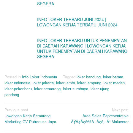
SEGERA
INFO LOKER TERBARU JUNI 2024 |
LOWONGAN KERJA TERBARU JUNI 2024
INFO LOKER TERBARU UNTUK PENEMPATAN
DI DAERAH KARAWANG | LOWONGAN KERJA
UNTUK PENEMPATAN DI DAERAH KARAWANG
SEGERA
Posted in
Info Loker Indonesia
Tagged
loker bandung
,
loker batam
,
loker indonesia
,
loker jakarta
,
loker jambi
,
loker lampung
,
loker medan
,
loker pekanbaru
,
loker semarang
,
loker surabaya
,
loker ujung
pandang
Post
Previous post
Next post
Lowongan Kerja Semarang
Area Sales Representative
navigation
Marketing CV Putranusa Jaya
ÃƒÂ¢Ã¢â€šÂ¬Ã¢â‚¬Å“ Makassar