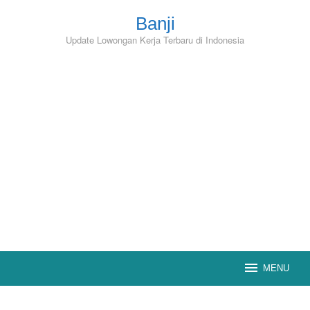
Skip
to
Banji
content
Update Lowongan Kerja Terbaru di Indonesia
MENU