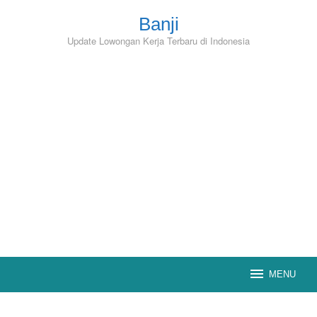
Skip
to
Banji
content
Update Lowongan Kerja Terbaru di Indonesia
MENU