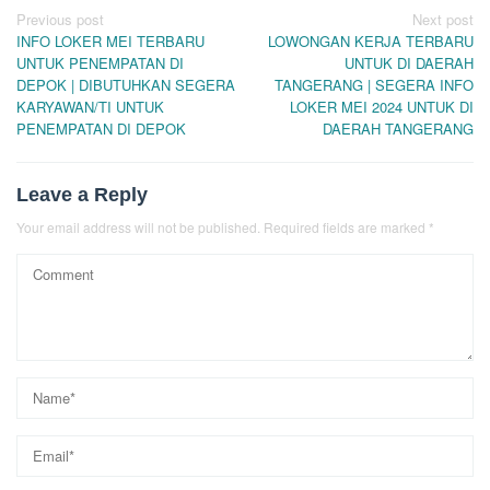
Post
Previous post
Next post
INFO LOKER MEI TERBARU
LOWONGAN KERJA TERBARU
navigation
UNTUK PENEMPATAN DI
UNTUK DI DAERAH
DEPOK | DIBUTUHKAN SEGERA
TANGERANG | SEGERA INFO
KARYAWAN/TI UNTUK
LOKER MEI 2024 UNTUK DI
PENEMPATAN DI DEPOK
DAERAH TANGERANG
Leave a Reply
Your email address will not be published.
Required fields are marked
*