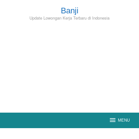
Skip
to
Banji
content
Update Lowongan Kerja Terbaru di Indonesia
MENU