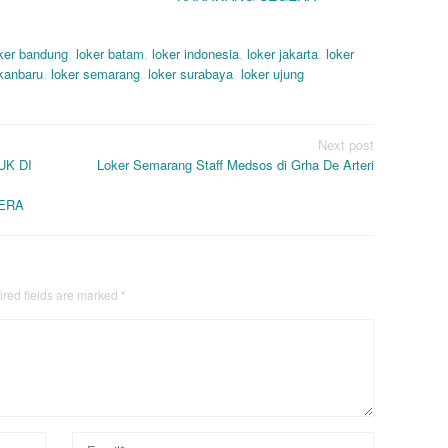
ker bandung
,
loker batam
,
loker indonesia
,
loker jakarta
,
loker
ekanbaru
,
loker semarang
,
loker surabaya
,
loker ujung
Next post
K DI
Loker Semarang Staff Medsos di Grha De Arteri
ERA
red fields are marked
*