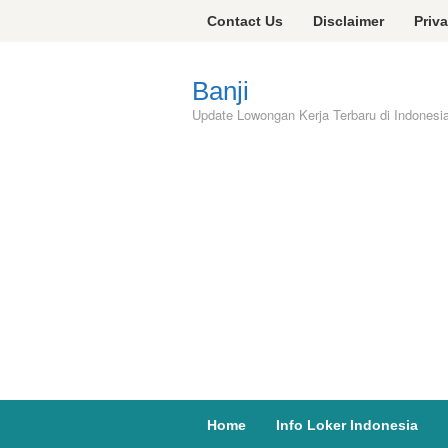
Skip
Contact Us
Disclaimer
Priv
to
content
Banji
Update Lowongan Kerja Terbaru di Indonesi
Home
Info Loker Indonesia