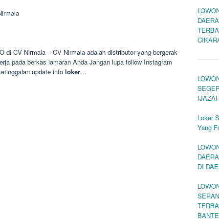
LOWON
irmala
DAERA
TERBA
CIKAR
 di CV Nirmala – CV Nirmala adalah distributor yang bergerak
erja pada berkas lamaran Anda Jangan lupa follow Instagram
nggalan update info
loker
…
LOWON
SEGER
IJAZA
Loker 
Yang F
LOWON
DAERA
DI DA
LOWON
SERAN
TERBA
BANT