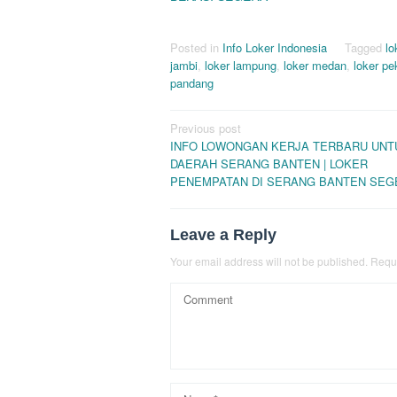
Posted in
Info Loker Indonesia
Tagged
lo
jambi
,
loker lampung
,
loker medan
,
loker p
pandang
Post
Previous post
INFO LOWONGAN KERJA TERBARU UNTU
navigation
DAERAH SERANG BANTEN | LOKER
PENEMPATAN DI SERANG BANTEN SEG
Leave a Reply
Your email address will not be published.
Requi