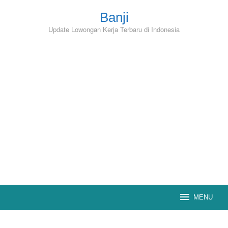
Skip
to
Banji
content
Update Lowongan Kerja Terbaru di Indonesia
MENU