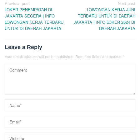
Post
Previous post
Next post
LOKER PENEMPATAN DI
LOWONGAN KERJA JUNI
navigation
JAKARTA SEGERA | INFO
TERBARU UNTUK DI DAERAH
LOWONGAN KERJA TERBARU
JAKARTA | INFO LOKER 2024 DI
UNTUK DI DAERAH JAKARTA
DAERAH JAKARTA
Leave a Reply
Your email address will not be published.
Required fields are marked
*