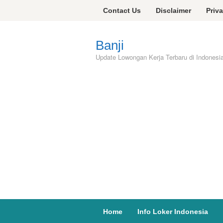
Skip
Contact Us
Disclaimer
Priv
to
content
Banji
Update Lowongan Kerja Terbaru di Indonesi
Home
Info Loker Indonesia