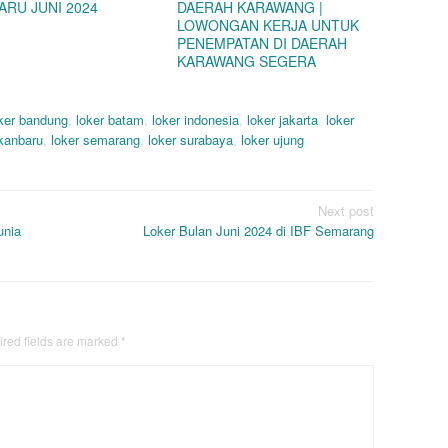
ARU JUNI 2024
DAERAH KARAWANG |
LOWONGAN KERJA UNTUK
PENEMPATAN DI DAERAH
KARAWANG SEGERA
ker bandung
,
loker batam
,
loker indonesia
,
loker jakarta
,
loker
ekanbaru
,
loker semarang
,
loker surabaya
,
loker ujung
Next post
unia
Loker Bulan Juni 2024 di IBF Semarang
red fields are marked
*