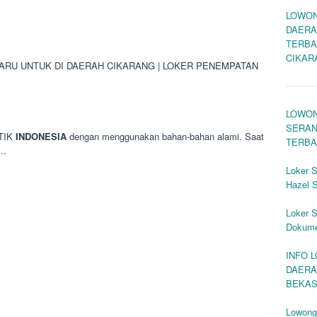
LOWON
DAERA
TERBA
CIKAR
RU UNTUK DI DAERAH CIKARANG | LOKER PENEMPATAN
LOWON
SERAN
NTIK
INDONESIA
dengan menggunakan bahan-bahan alami. Saat
TERBA
n…
Loker S
Hazel S
Loker S
Dokum
INFO 
DAERA
BEKAS
Lowonga