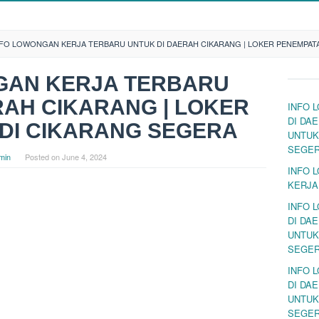
NFO LOWONGAN KERJA TERBARU UNTUK DI DAERAH CIKARANG | LOKER PENEMPAT
GAN KERJA TERBARU
RAH CIKARANG | LOKER
INFO 
DI DA
DI CIKARANG SEGERA
UNTUK
SEGE
min
Posted on
June 4, 2024
INFO 
KERJA
INFO 
DI DA
UNTUK
SEGE
INFO 
DI DA
UNTUK
SEGE