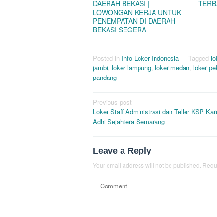
DAERAH BEKASI |
TERB
LOWONGAN KERJA UNTUK
PENEMPATAN DI DAERAH
BEKASI SEGERA
Posted in
Info Loker Indonesia
Tagged
lo
jambi
,
loker lampung
,
loker medan
,
loker p
pandang
Post
Previous post
Loker Staff Administrasi dan Teller KSP Kar
navigation
Adhi Sejahtera Semarang
Leave a Reply
Your email address will not be published.
Requi