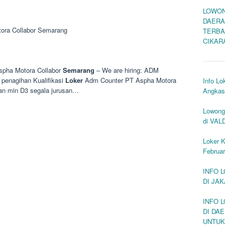
LOWON
DAERA
ora Collabor Semarang
TERBA
CIKAR
pha Motora Collabor
Semarang
– We are hiring: ADM
enagihan Kualifikasi
Loker
Adm Counter PT Aspha Motora
Info L
kan min D3 segala jurusan…
Angkasa
Lowong
di VAL
Loker K
Februar
INFO 
DI JA
INFO 
DI DA
UNTUK