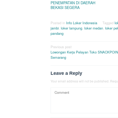
PENEMPATAN DI DAERAH
BEKASI SEGERA
Posted in
Info Loker Indonesia
Tagged
lo
jambi
,
loker lampung
,
loker medan
,
loker p
pandang
Post
Previous post
Lowongan Kerja Pelayan Toko SNACKPOI
navigation
Semarang
Leave a Reply
Your email address will not be published.
Requi