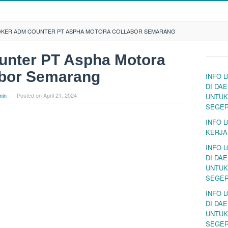
OKER ADM COUNTER PT ASPHA MOTORA COLLABOR SEMARANG
unter PT Aspha Motora
abor Semarang
INFO 
DI DA
min
Posted on
April 21, 2024
UNTUK
SEGE
INFO 
KERJA
INFO 
DI DA
UNTUK
SEGE
INFO 
DI DA
UNTUK
SEGE