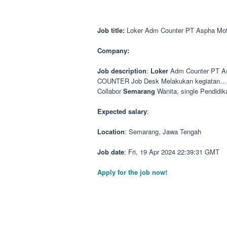
Job title:
Loker Adm Counter PT Aspha Mot
Company:
Job description
:
Loker
Adm Counter PT As
COUNTER Job Desk Melakukan kegiatan… p
Collabor
Semarang
Wanita, single Pendidi
Expected salary
:
Location
: Semarang, Jawa Tengah
Job date
: Fri, 19 Apr 2024 22:39:31 GMT
Apply for the job now!