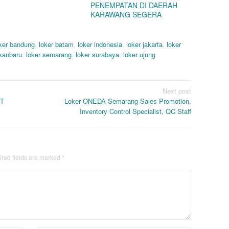
PENEMPATAN DI DAERAH
KARAWANG SEGERA
ker bandung
,
loker batam
,
loker indonesia
,
loker jakarta
,
loker
ekanbaru
,
loker semarang
,
loker surabaya
,
loker ujung
Next post
NT
Loker ONEDA Semarang Sales Promotion,
Inventory Control Specialist, QC Staff
red fields are marked
*