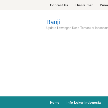
Skip
Contact Us
Disclaimer
Priv
to
content
Banji
Update Lowongan Kerja Terbaru di Indonesi
Home
Info Loker Indonesia