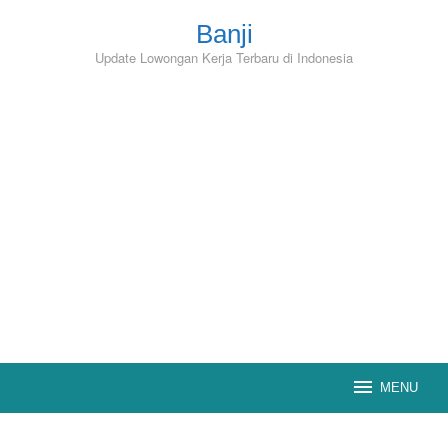
Skip
to
Banji
content
Update Lowongan Kerja Terbaru di Indonesia
MENU