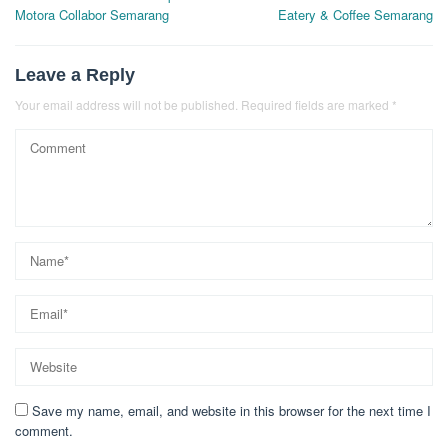
navigation
Motora Collabor Semarang
Eatery & Coffee Semarang
Leave a Reply
Your email address will not be published.
Required fields are marked
*
Save my name, email, and website in this browser for the next time I
comment.