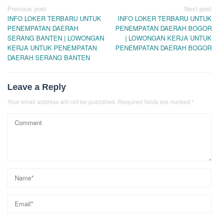
Post
Previous post
Next post
INFO LOKER TERBARU UNTUK
INFO LOKER TERBARU UNTUK
navigation
PENEMPATAN DAERAH
PENEMPATAN DAERAH BOGOR
SERANG BANTEN | LOWONGAN
| LOWONGAN KERJA UNTUK
KERJA UNTUK PENEMPATAN
PENEMPATAN DAERAH BOGOR
DAERAH SERANG BANTEN
Leave a Reply
Your email address will not be published.
Required fields are marked
*