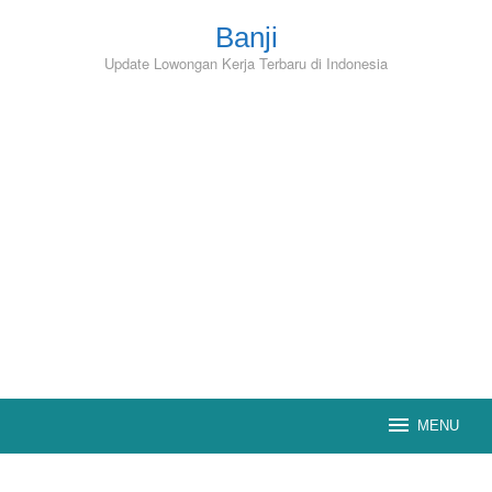
Skip
to
Banji
content
Update Lowongan Kerja Terbaru di Indonesia
MENU