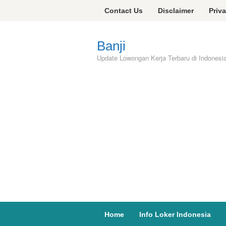
Skip
Contact Us
Disclaimer
Priv
to
content
Banji
Update Lowongan Kerja Terbaru di Indonesi
Home
Info Loker Indonesia