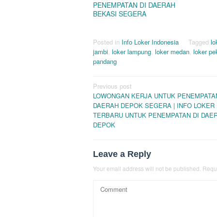
PENEMPATAN DI DAERAH
BEKASI SEGERA
Posted in
Info Loker Indonesia
Tagged
lo
jambi
,
loker lampung
,
loker medan
,
loker p
pandang
Post
Previous post
LOWONGAN KERJA UNTUK PENEMPATAN
navigation
DAERAH DEPOK SEGERA | INFO LOKER
TERBARU UNTUK PENEMPATAN DI DAE
DEPOK
Leave a Reply
Your email address will not be published.
Requi