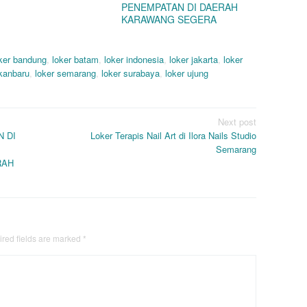
PENEMPATAN DI DAERAH
KARAWANG SEGERA
ker bandung
,
loker batam
,
loker indonesia
,
loker jakarta
,
loker
ekanbaru
,
loker semarang
,
loker surabaya
,
loker ujung
Next post
 DI
Loker Terapis Nail Art di Ilora Nails Studio
Semarang
RAH
red fields are marked
*