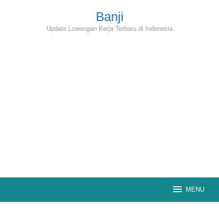
Skip
to
Banji
content
Update Lowongan Kerja Terbaru di Indonesia
MENU