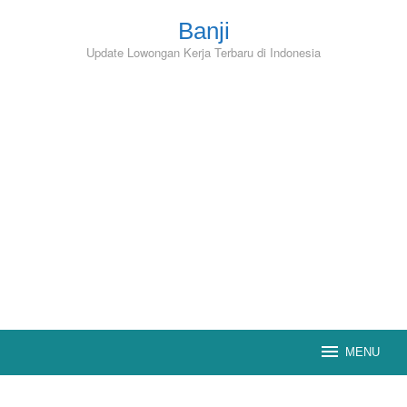
Skip
to
Banji
content
Update Lowongan Kerja Terbaru di Indonesia
MENU