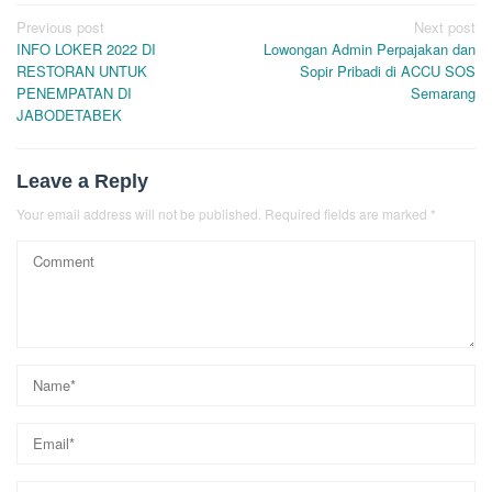
Post
Previous post
Next post
INFO LOKER 2022 DI
Lowongan Admin Perpajakan dan
navigation
RESTORAN UNTUK
Sopir Pribadi di ACCU SOS
PENEMPATAN DI
Semarang
JABODETABEK
Leave a Reply
Your email address will not be published.
Required fields are marked
*