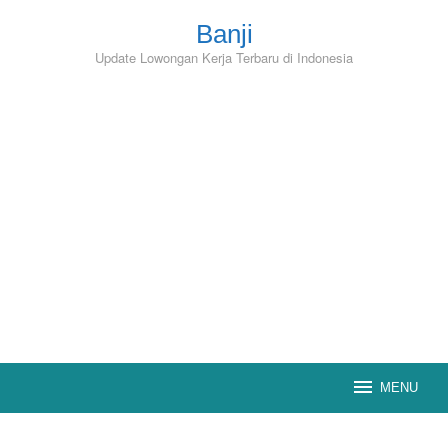
Skip
to
Banji
content
Update Lowongan Kerja Terbaru di Indonesia
MENU