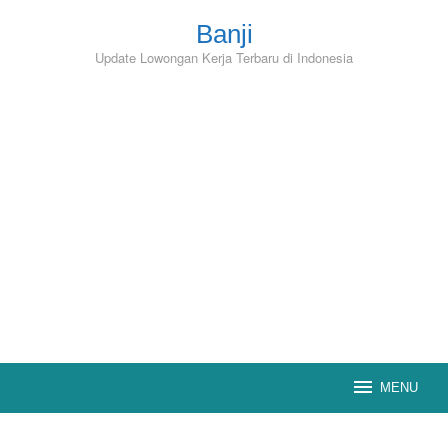
Skip
to
Banji
content
Update Lowongan Kerja Terbaru di Indonesia
MENU