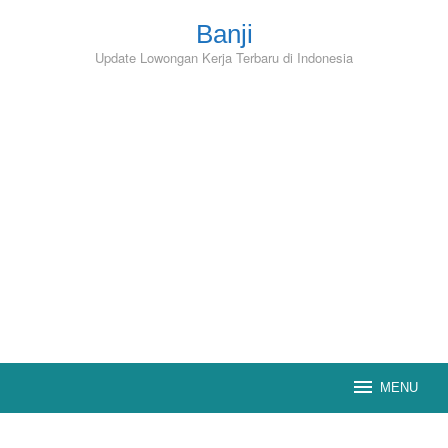
Skip
to
Banji
content
Update Lowongan Kerja Terbaru di Indonesia
MENU