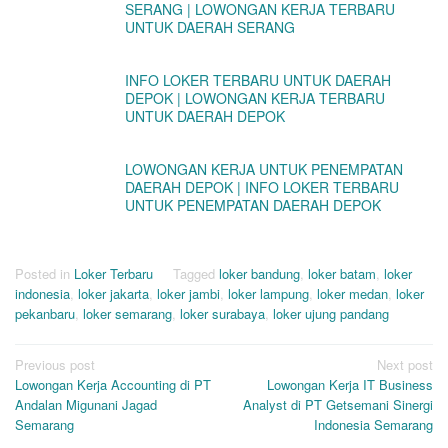
SERANG | LOWONGAN KERJA TERBARU
UNTUK DAERAH SERANG
INFO LOKER TERBARU UNTUK DAERAH
DEPOK | LOWONGAN KERJA TERBARU
UNTUK DAERAH DEPOK
LOWONGAN KERJA UNTUK PENEMPATAN
DAERAH DEPOK | INFO LOKER TERBARU
UNTUK PENEMPATAN DAERAH DEPOK
Posted in
Loker Terbaru
Tagged
loker bandung
,
loker batam
,
loker
indonesia
,
loker jakarta
,
loker jambi
,
loker lampung
,
loker medan
,
loker
pekanbaru
,
loker semarang
,
loker surabaya
,
loker ujung pandang
Post
Previous post
Next post
Lowongan Kerja Accounting di PT
Lowongan Kerja IT Business
navigation
Andalan Migunani Jagad
Analyst di PT Getsemani Sinergi
Semarang
Indonesia Semarang