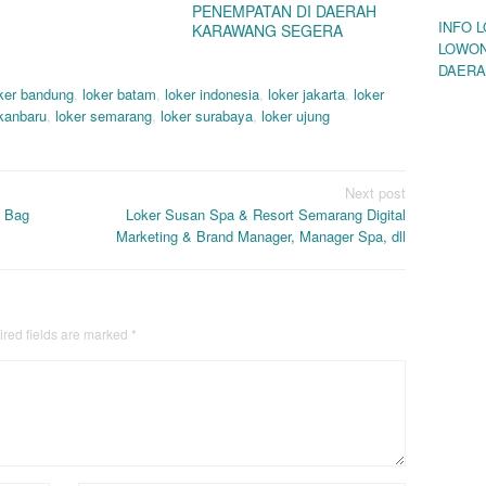
PENEMPATAN DI DAERAH
INFO 
KARAWANG SEGERA
LOWON
DAERA
ker bandung
,
loker batam
,
loker indonesia
,
loker jakarta
,
loker
ekanbaru
,
loker semarang
,
loker surabaya
,
loker ujung
Next post
a Bag
Loker Susan Spa & Resort Semarang Digital
Marketing & Brand Manager, Manager Spa, dll
red fields are marked
*