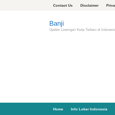
Skip
Contact Us
Disclaimer
Priv
to
content
Banji
Update Lowongan Kerja Terbaru di Indonesi
Home
Info Loker Indonesia