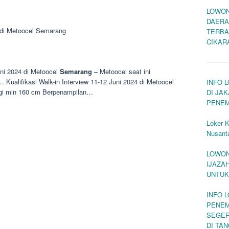
LOWON
DAERA
4 di Metoocel Semarang
TERBA
CIKAR
uni 2024 di Metoocel
Semarang
– Metoocel saat ini
ualifikasi Walk-in Interview 11-12 Juni 2024 di Metoocel
INFO 
ggi min 160 cm Berpenampilan…
DI JA
PENEM
Loker 
Nusanta
LOWON
IJAZA
UNTUK
INFO 
PENEM
SEGER
DI TA