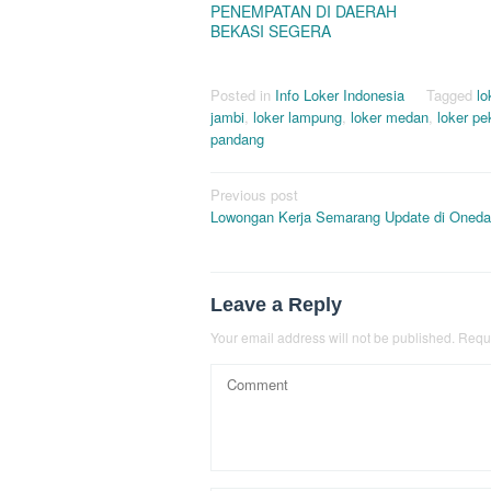
PENEMPATAN DI DAERAH
BEKASI SEGERA
Posted in
Info Loker Indonesia
Tagged
lo
jambi
,
loker lampung
,
loker medan
,
loker p
pandang
Post
Previous post
Lowongan Kerja Semarang Update di Oned
navigation
Leave a Reply
Your email address will not be published.
Requi