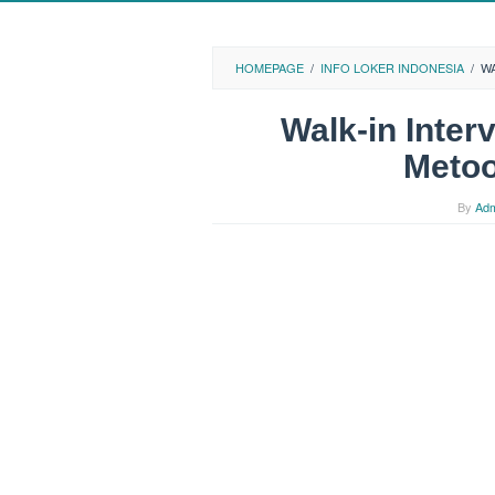
HOMEPAGE
/
INFO LOKER INDONESIA
/
WA
Walk-in Inter
Meto
By
Adm